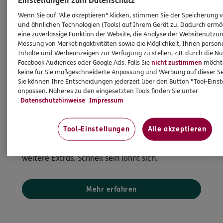
Einstellungen zum Datenschutz
Wenn Sie auf "Alle akzeptieren" klicken, stimmen Sie der Speicherung 
und ähnlichen Technologien (Tools) auf Ihrem Gerät zu. Dadurch ermö
eine zuverlässige Funktion der Website, die Analyse der Websitenutzun
Messung von Marketingaktivitäten sowie die Möglichkeit, Ihnen persona
Inhalte und Werbeanzeigen zur Verfügung zu stellen, z.B. durch die N
Facebook Audiences oder Google Ads. Falls Sie
nicht zustimmen
möchten
keine für Sie maßgeschneiderte Anpassung und Werbung auf dieser Se
Krankenhauszusatz
Sie können Ihre Entscheidungen jederzeit über den Button "Tool-Eins
Warum noch warten? Sonderkondition sichern
anpassen. Näheres zu den eingesetzten Tools finden Sie unter
Datenschutzhinweise
Impressum
Schließen Sie die Krankenhaus-
Zusatzversicherungen mit Premiumleistungen
Tool-Einstellungen
Alle akzeptieren
ab. Jetzt ohne allgemeine Wartezeit – für Ihre
freie Krankenhaus- und Arztwahl sowie viele
weitere Extras. Schnell sein lohnt sich.
Mehr erfahren